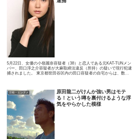
逮捕
5月22日、女優の小嶺麗奈容疑者（38）と恋人である元KAT-TUNメン
バー、田口淳之介容疑者が大麻取締法違反（所持）の疑いで現行犯逮
捕されました。 東京都世田谷区内の田口容疑者の自宅からは、数グ
ラムの乾燥大麻と、吸引に使用する器具が押収...
原田龍二がけんか強い男はモテ
芸能・エンタメ
る！という噂を裏付けるような浮
気をやらかした模様