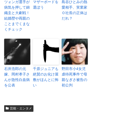
ツォンガ選手が
マザーボードを
島谷ひとみの熱
病気を押して錦
選ぼう
愛相手、実業家
織圭と大劇戦！
Ｏ社長の正体は
結婚歴や両親の
だれ？
ことまでくまな
くチェック
石井浩郎の元
千原ジュニアも
野田市小4女児
嫁、岡村孝子さ
絶賛のお化け屋
虐待死事件で母
んが急性白血病
敷がほんとに怖
親なぎさ被告の
を公表
い
初公判
芸能・エンタメ