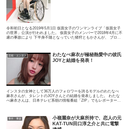
令和初日となる2019年5月1日 仮面女子のワンマンライブ「仮面女子
の世界」公演が行われました。 仮面女子のメンバーで2018年4月に不
慮の事故により 下半身不随となっていた猪狩ともかさんが、 ブログ
やTwitterでワンマンライブの興奮...
わたなべ麻衣が極秘熱愛中の彼氏
芸能・エンタメ
JOYと結婚を発表！
インスタの女神として36万人のフォロワーを誇るモデルのわたなべ
麻衣さんが、タレントのJOYさんとの結婚を発表しました。 わたな
べ麻衣さんは、日本テレビ系朝の情報番組「ZIP」でもレポーターと
して活躍するなど人気も急上昇中の方ですね。 ニュ...
小嶺麗奈が大麻所持で、恋人の元
事件・事故
KAT-TUN田口淳之介と共に電撃