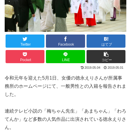
Twitter
Facebook
はてブ
Pocket
LINE
コピー
2019.05.04
2019.05.01
令和元年を迎えた5月1日、女優の徳永えりさんが所属事
務所のホームページにて、一般男性との入籍を報告されま
した。
連続テレビ小説の「梅ちゃん先生」「あまちゃん」「わろ
てんか」など多数の人気作品に出演されている徳永えりさ
ん。