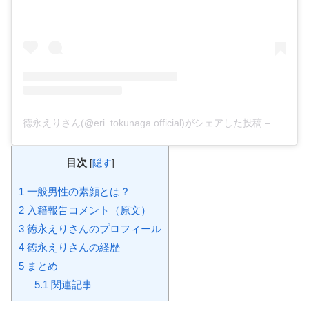
徳永えりさん(@eri_tokunaga.official)がシェアした投稿
–
2019年
目次
[
隠す
]
1
一般男性の素顔とは？
2
入籍報告コメント（原文）
3
徳永えりさんのプロフィール
4
徳永えりさんの経歴
5
まとめ
5.1
関連記事