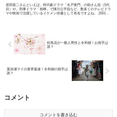
原田龍二さんといえば、時代劇ドラマ「水戸黄門」の助さん役（5代
目）や、刑事ドラマ「相棒」で陣川公平役など、数多くのテレビドラ
マや映画で活躍しているイケメン俳優として有名ですよね。 2001年
に元女優をしていたという女性と結婚し、現在は子煩...
松島花が一般人男性と令和婚！お相手は
誰？
葉加瀬マイの業界最速！令和婚の相手は
誰？
コメント
コメントを書き込む