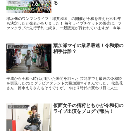
る
欅坂46のワンマンライブ「欅共和国」の開催が令和を迎えた2019年
も決定したと発表がありました！ 毎年ライブチケットの販売は、フ
ァンクラブの先行予約に続き、一般販売が行われていますが、今年の
欅共和国一般販売開始日はいったい何日になるのでし...
葉加瀬マイの業界最速！令和婚の
芸能・エンタメ
相手は誰？
平成から令和へ時代が動いた瞬間を狙った 芸能界でも最速の令和婚
を実現したのは グラビアタレントの葉加瀬マイさんでした。 松島花
さん、徳永えりさんもそうですが、 やはり時代の変わり目に人生の
節目を合わせるというのは、 なんだかうなずけますね...
仮面女子の猪狩ともかが令和初の
芸能・エンタメ
ライブ出演をブログで報告！