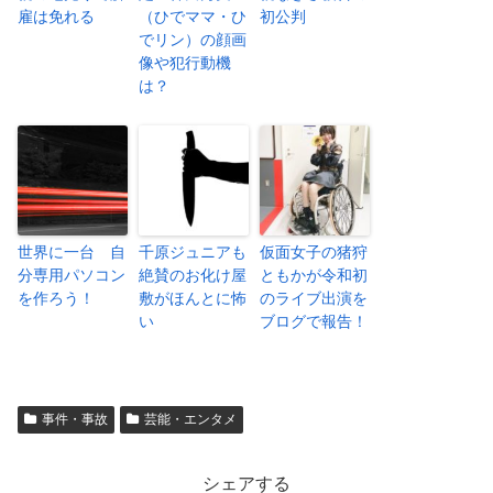
雇は免れる
（ひでママ・ひ
初公判
でリン）の顔画
像や犯行動機
は？
世界に一台 自
千原ジュニアも
仮面女子の猪狩
分専用パソコン
絶賛のお化け屋
ともかが令和初
を作ろう！
敷がほんとに怖
のライブ出演を
い
ブログで報告！
事件・事故
芸能・エンタメ
シェアする