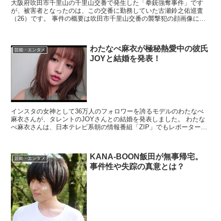
大阪府吹田市千里山の千里山交番で発生した「拳銃強奪事件」です
が、被害者となったのは、この交番に勤務していた古瀬鈴之佑巡査
（26）です。 事件の概要は吹田市千里山交番の襲撃犯の顔画像につ
いての記事にまとめてあります。 胸などを刃物で刺され、...
わたなべ麻衣が極秘熱愛中の彼氏
芸能・エンタメ
JOYと結婚を発表！
インスタの女神として36万人のフォロワーを誇るモデルのわたなべ
麻衣さんが、タレントのJOYさんとの結婚を発表しました。 わたな
べ麻衣さんは、日本テレビ系朝の情報番組「ZIP」でもレポーターと
して活躍するなど人気も急上昇中の方ですね。 ニュ...
KANA-BOON飯田が無事帰宅。
芸能・エンタメ
事件性や失踪の真意とは？