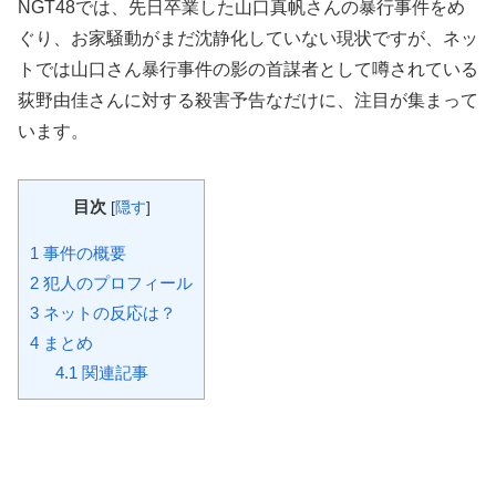
NGT48では、先日卒業した山口真帆さんの暴行事件をめ
ぐり、お家騒動がまだ沈静化していない現状ですが、ネッ
トでは山口さん暴行事件の影の首謀者として噂されている
荻野由佳さんに対する殺害予告なだけに、注目が集まって
います。
目次
[
隠す
]
1
事件の概要
2
犯人のプロフィール
3
ネットの反応は？
4
まとめ
4.1
関連記事