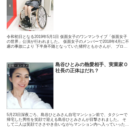
令和初日となる2019年5月1日 仮面女子のワンマンライブ「仮面女子
の世界」公演が行われました。 仮面女子のメンバーで2018年4月に不
慮の事故により 下半身不随となっていた猪狩ともかさんが、 ブログ
やTwitterでワンマンライブの興奮...
島谷ひとみの熱愛相手、実業家Ｏ
芸能・エンタメ
社長の正体はだれ？
5月23日深夜ごろ、島谷ひとみさん自宅マンション前で、タクシーで
帰宅した男性を笑顔で迎える島谷ひとみさんが目撃されました。 そ
して二人は笑顔でささやき合いながらマンション内へ入っていったと
のことです。 大物俳優との交際報道後、あまり浮いた...