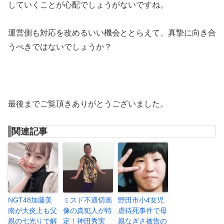
していくことが心配でしょうがないですね。
運営側も対応を改めるいい機会ととらえて、真摯に向き合
うべきではないでしょうか？
最後までご覧頂きありがとうございました。
関連記事
NGT48加藤美
ミスド不適切画
野田市小4女児
南が大炎上も父
像の真犯人が特
虐待死事件で母
親の七光りで解
定！神田秀実
親なぎさ被告の