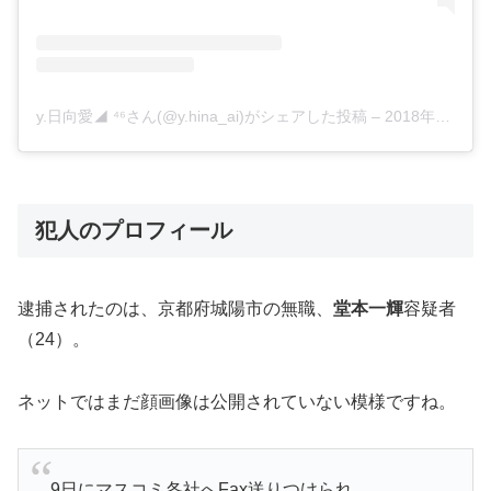
y.日向愛◢ ⁴⁶さん(@y.hina_ai)がシェアした投稿
–
2018年12月月12日午前4時03分PST
犯人のプロフィール
逮捕されたのは、京都府城陽市の無職、
堂本一輝
容疑者
（24）。
ネットではまだ顔画像は公開されていない模様ですね。
9日にマスコミ各社へFax送りつけられ