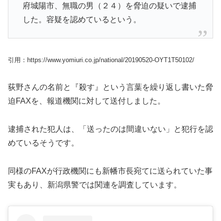
府城陽市、無職の男（２４）を脅迫の疑いで逮捕
した。容疑を認めているという。
引用：https://www.yomiuri.co.jp/national/20190520-OYT1T50102/
荻野さんの名前と『殺す』という言葉を繰り返し書いた脅
迫FAXを、報道機関に対して送付しました。
逮捕された犯人は、「送ったのは間違いない」と犯行を認
めているそうです。
同様のFAXが行政機関にも新幡市長宛てに送られていた事
実もあり、新潟県警では関連を調査しています。