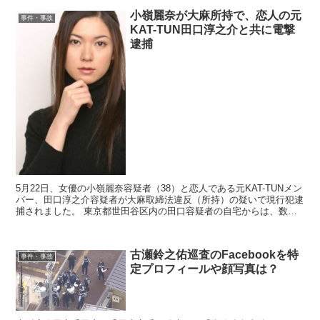
小嶺麗奈が大麻所持で、恋人の元
事件・事故
KAT-TUN田口淳之介と共に電撃
逮捕
5月22日、女優の小嶺麗奈容疑者（38）と恋人である元KAT-TUNメン
バー、田口淳之介容疑者が大麻取締法違反（所持）の疑いで現行犯逮
捕されました。 東京都世田谷区内の田口容疑者の自宅からは、数グ
ラムの乾燥大麻と、吸引に使用する器具が押収...
古瀬鈴之佑巡査のFacebookを特
事件・事故
定プロフィールや顔写真は？