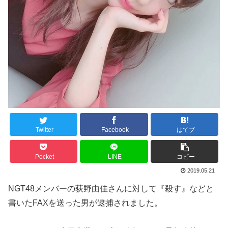
Twitter
Facebook
はてブ
Pocket
LINE
コピー
2019.05.21
NGT48メンバーの荻野由佳さんに対して『殺す』などと
書いたFAXを送った男が逮捕されました。