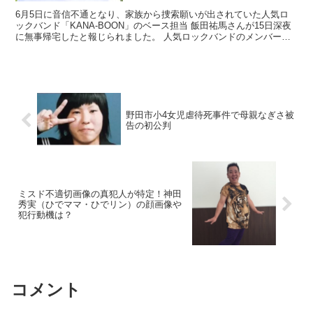
6月5日に音信不通となり、家族から捜索願いが出されていた人気ロ
ックバンド「KANA-BOON」のベース担当 飯田祐馬さんが15日深夜
に無事帰宅したと報じられました。 人気ロックバンドのメンバーで
あることだけでなく、2017年に女優の清水富...
野田市小4女児虐待死事件で母親なぎさ被
告の初公判
ミスド不適切画像の真犯人が特定！神田
秀実（ひでママ・ひでリン）の顔画像や
犯行動機は？
コメント