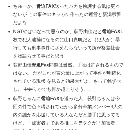
ちゅーか、
脅迫FAX
送ったバカを擁護する気は更々
ないが この事件のキッカケ作ったの運営と新潟県警
だよな
NGTやばいなって思うのが、荻野由佳だと
脅迫FAX
1
枚で犯人逮捕になるのに山口真帆だと（犯人が）暴
行しても刑事事件にさえならないって所が格差社会
を物語らせて事だと思う
荻野由佳
脅迫Fax
問題は当然、手段は許されるもので
はない。 だがこれが言の葉に上がって事件が明確化
されている現状 を見ると効果大だよ。もって銘ずべ
し。 中井りかでも何か起こりそう、、、
荻野ちゃんに
脅迫FAX
を送った人、荻野ちゃんは今
回の件で色々噂されてたから多分卒業メンバー3人の
内の誰かを応援している人なんだと勝手に思ってる
けど、「被害者」である推しをヲタクが「加害者」