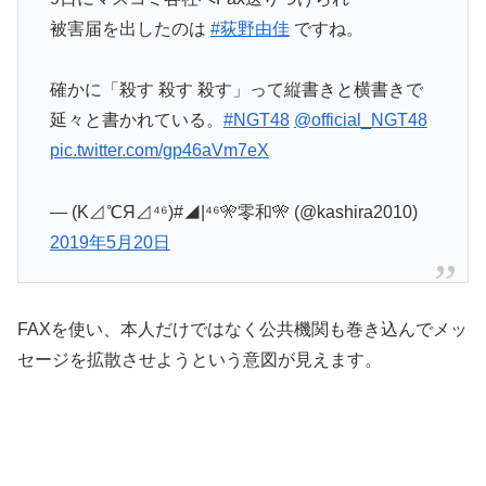
被害届を出したのは
#荻野由佳
ですね。
確かに「殺す 殺す 殺す」って縦書きと横書きで
延々と書かれている。
#NGT48
@official_NGT48
pic.twitter.com/gp46aVm7eX
— (K⊿℃Я⊿⁴⁶)#◢|⁴⁶🎌零和🎌 (@kashira2010)
2019年5月20日
FAXを使い、本人だけではなく公共機関も巻き込んでメッ
セージを拡散させようという意図が見えます。