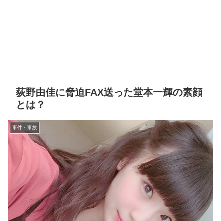
荻野由佳に脅迫FAX送った堂本一輝の素顔
とは？
事件・事故