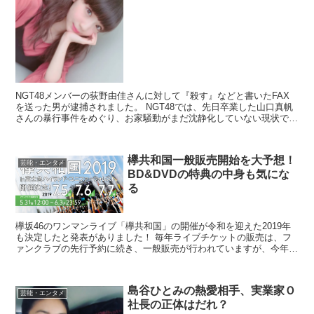
NGT48メンバーの荻野由佳さんに対して『殺す』などと書いたFAX
を送った男が逮捕されました。 NGT48では、先日卒業した山口真帆
さんの暴行事件をめぐり、お家騒動がまだ沈静化していない現状です
が、ネットでは山口さん暴行事件の影の首謀者と...
欅共和国一般販売開始を大予想！
芸能・エンタメ
BD&DVDの特典の中身も気にな
る
欅坂46のワンマンライブ「欅共和国」の開催が令和を迎えた2019年
も決定したと発表がありました！ 毎年ライブチケットの販売は、フ
ァンクラブの先行予約に続き、一般販売が行われていますが、今年の
欅共和国一般販売開始日はいったい何日になるのでし...
島谷ひとみの熱愛相手、実業家Ｏ
芸能・エンタメ
社長の正体はだれ？