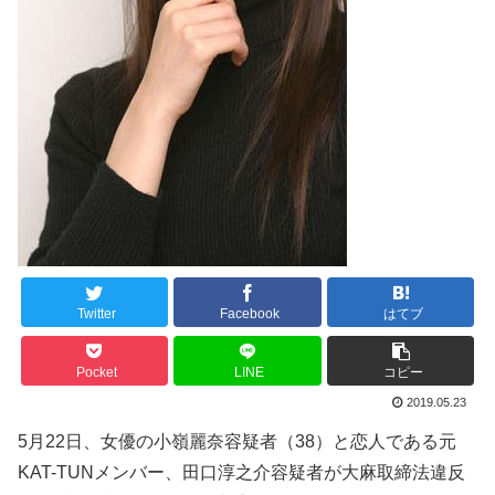
Twitter
Facebook
はてブ
Pocket
LINE
コピー
2019.05.23
5月22日、女優の小嶺麗奈容疑者（38）と恋人である元
KAT-TUNメンバー、田口淳之介容疑者が大麻取締法違反