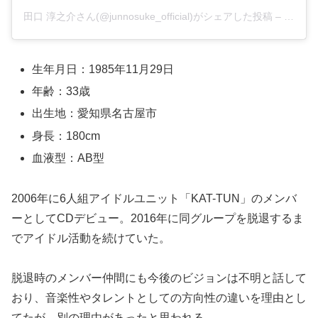
田口 淳之介さん(@junnosuke_official)がシェアした投稿
–
2019
生年月日：1985年11月29日
年齢：33歳
出生地：愛知県名古屋市
身長：180cm
血液型：AB型
2006年に6人組アイドルユニット「KAT-TUN」のメンバ
ーとしてCDデビュー。2016年に同グループを脱退するま
でアイドル活動を続けていた。
脱退時のメンバー仲間にも今後のビジョンは不明と話して
おり、音楽性やタレントとしての方向性の違いを理由とし
てたが、別の理由があったと思われる。