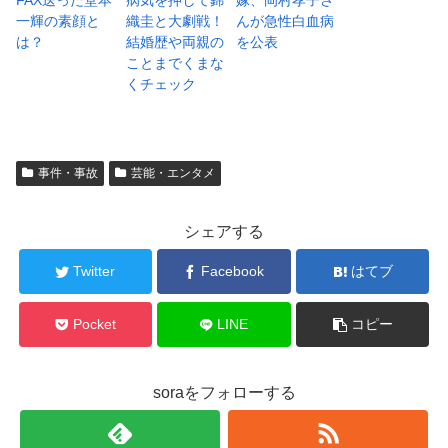
FAX送った堂本
病気を押して錦
嫁、岡村孝子さ
一輝の素顔と
織圭と大劇戦！
んが急性白血病
は？
結婚歴や両親の
を公表
ことまでくまな
くチェック
事件・事故
芸能・エンタメ
シェアする
Twitter
Facebook
はてブ
Pocket
LINE
コピー
soraをフォローする