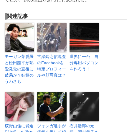
関連記事
モーガン茉愛羅
古瀬鈴之佑巡査
世界に一台 自
と松田龍平が熱
のFacebookを
分専用パソコン
愛発覚の直後に
特定プロフィー
を作ろう！
破局か？妊娠の
ルや顔写真は？
うわさも
荻野由佳に脅迫
ツォンガ選手が
石井浩郎の元