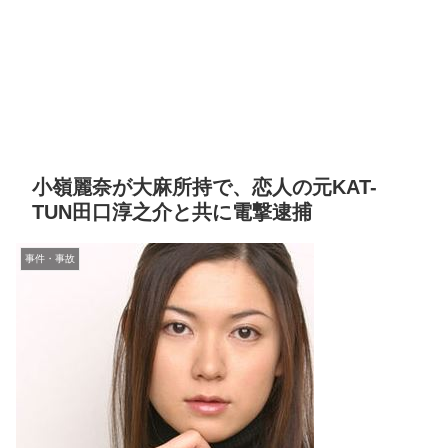
小嶺麗奈が大麻所持で、恋人の元KAT-
TUN田口淳之介と共に電撃逮捕
事件・事故