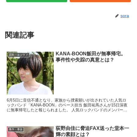
sora
関連記事
KANA-BOON飯田が無事帰宅。
芸能・エンタメ
事件性や失踪の真意とは？
6月5日に音信不通となり、家族から捜索願いが出されていた人気ロ
ックバンド「KANA-BOON」のベース担当 飯田祐馬さんが15日深夜
に無事帰宅したと報じられました。 人気ロックバンドのメンバーで
あることだけでなく、2017年に女優の清水富...
荻野由佳に脅迫FAX送った堂本一
事件・事故
輝の素顔とは？