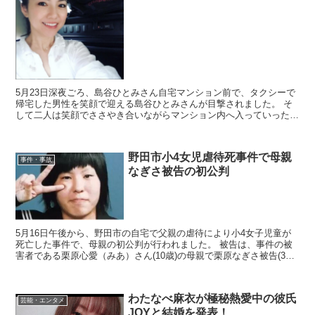
5月23日深夜ごろ、島谷ひとみさん自宅マンション前で、タクシーで
帰宅した男性を笑顔で迎える島谷ひとみさんが目撃されました。 そ
して二人は笑顔でささやき合いながらマンション内へ入っていったと
のことです。 大物俳優との交際報道後、あまり浮いた...
野田市小4女児虐待死事件で母親
事件・事故
なぎさ被告の初公判
5月16日午後から、野田市の自宅で父親の虐待により小4女子児童が
死亡した事件で、母親の初公判が行われました。 被告は、事件の被
害者である栗原心愛（みあ）さん(10歳)の母親で栗原なぎさ被告(32
歳)。 起訴状によると、なぎさ被告は父親の栗...
わたなべ麻衣が極秘熱愛中の彼氏
芸能・エンタメ
JOYと結婚を発表！