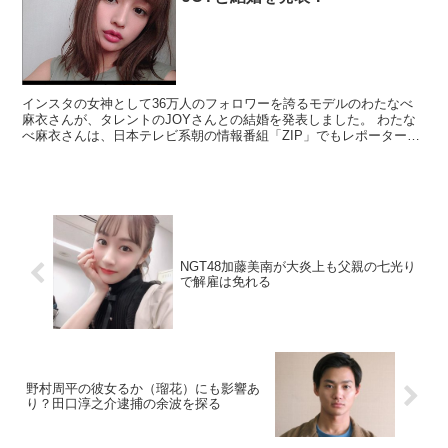
インスタの女神として36万人のフォロワーを誇るモデルのわたなべ
麻衣さんが、タレントのJOYさんとの結婚を発表しました。 わたな
べ麻衣さんは、日本テレビ系朝の情報番組「ZIP」でもレポーターと
して活躍するなど人気も急上昇中の方ですね。 ニュ...
NGT48加藤美南が大炎上も父親の七光り
で解雇は免れる
野村周平の彼女るか（瑠花）にも影響あ
り？田口淳之介逮捕の余波を探る