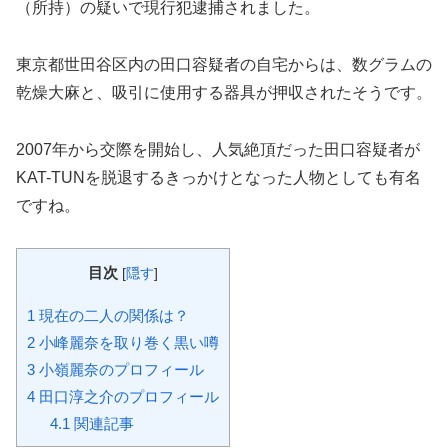
（所持）の疑いで現行犯逮捕されました。
東京都世田谷区内の田口容疑者の自宅からは、数グラムの
乾燥大麻と、吸引に使用する器具が押収されたそうです。
2007年から交際を開始し、人気絶頂だった田口容疑者が
KAT-TUNを脱退するきっかけとなった人物としても有名
ですね。
目次
[
隠す
]
1
現在の二人の関係は？
2
小峰麗奈を取り巻く黒い噂
3
小嶺麗奈のプロフィール
4
田口淳之介のプロフィール
4.1
関連記事