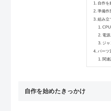
自作を
準備作
組み立
CP
電源
ジャ
パーツ
関連
自作を始めたきっかけ