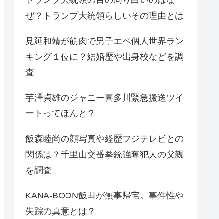
ぜ？トランプ大統領らしいその理由とは
見延和靖が筋肉で男子エペ個人世界ラン
キング１位に？結婚歴や出身校などを調
査
芋澤貞雄のジャニー喜多川緊急搬送ツイ
ートってほんと？
飯森睦尚の顔写真や経歴フジテレビとの
関係は？千里山交番拳銃強奪犯人の父親
を調査
KANA-BOON飯田が無事帰宅。事件性や
失踪の真意とは？